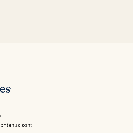
es
s
contenus sont