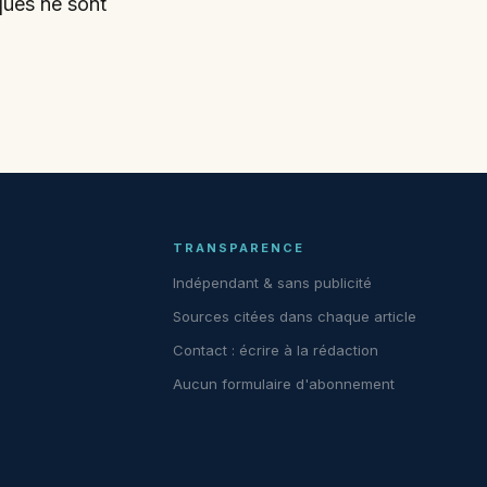
iques ne sont
TRANSPARENCE
Indépendant & sans publicité
Sources citées dans chaque article
Contact :
écrire à la rédaction
Aucun formulaire d'abonnement