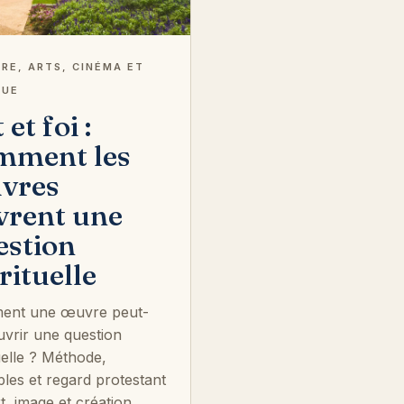
RE, ARTS, CINÉMA ET
QUE
 et foi :
mment les
vres
vrent une
estion
rituelle
ent une œuvre peut-
uvrir une question
uelle ? Méthode,
les et regard protestant
t, image et création.