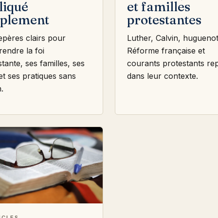
liqué
et familles
plement
protestantes
epères clairs pour
Luther, Calvin, huguenot
endre la foi
Réforme française et
tante, ses familles, ses
courants protestants re
et ses pratiques sans
dans leur contexte.
.
ICLES