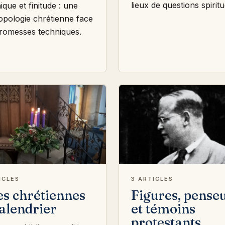
lieux de questions spiritu
ique et finitude : une
opologie chrétienne face
romesses techniques.
ICLES
3 ARTICLES
es chrétiennes
Figures, pense
calendrier
et témoins
protestants