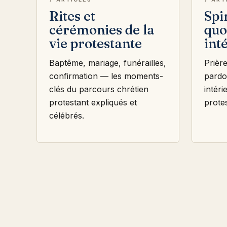
Rites et
Spi
cérémonies de la
quo
vie protestante
int
Baptême, mariage, funérailles,
Prièr
confirmation — les moments-
pardon
clés du parcours chrétien
intéri
protestant expliqués et
prote
célébrés.