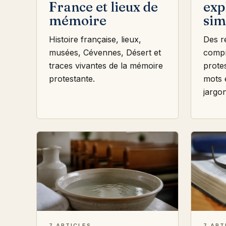
France et lieux de
exp
mémoire
sim
Histoire française, lieux,
Des r
musées, Cévennes, Désert et
compr
traces vivantes de la mémoire
protes
protestante.
mots 
jargon
7 ARTICLES
7 ART