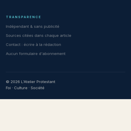
TRANSPARENCE
Indépendant & sans publicité
Sources citées dans chaque article
Contact :
écrire à la rédaction
Aucun formulaire d'abonnement
© 2026 L'Atelier Protestant
Foi · Culture · Société