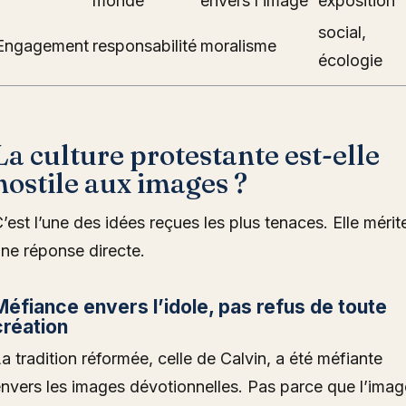
monde
envers l’image
exposition
social,
Engagement
responsabilité
moralisme
écologie
La culture protestante est-elle
hostile aux images ?
’est l’une des idées reçues les plus tenaces. Elle mérit
ne réponse directe.
Méfiance envers l’idole, pas refus de toute
création
a tradition réformée, celle de Calvin, a été méfiante
nvers les images dévotionnelles. Pas parce que l’imag