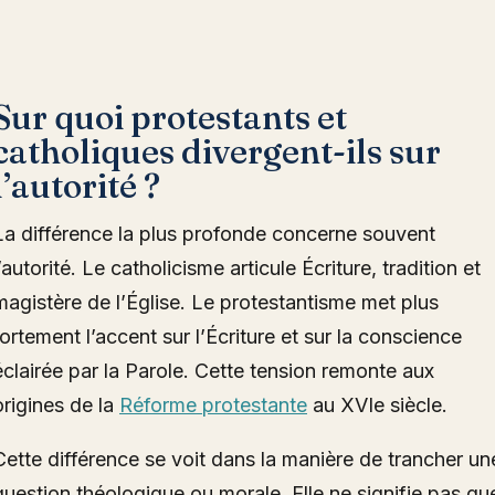
Sur quoi protestants et
catholiques divergent-ils sur
l’autorité ?
La différence la plus profonde concerne souvent
l’autorité. Le catholicisme articule Écriture, tradition et
magistère de l’Église. Le protestantisme met plus
fortement l’accent sur l’Écriture et sur la conscience
éclairée par la Parole. Cette tension remonte aux
origines de la
Réforme protestante
au XVIe siècle.
Cette différence se voit dans la manière de trancher un
question théologique ou morale. Elle ne signifie pas qu