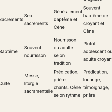
Souvent
Généralement
Sept
baptême de
Sacrements
baptême et
sacrements
croyant et
Cène
Cène
Nourrisson
Plutôt
Souvent
ou adulte
Baptême
adolescent o
nourrisson
selon
adulte croyan
tradition
Prédication,
Prédication,
Messe,
prière,
louange,
Culte
liturgie
chants, Cène
témoignage,
sacramentelle
selon rythme
prière