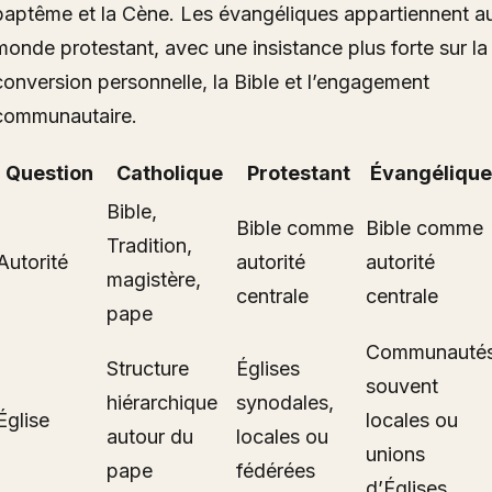
baptême et la Cène. Les évangéliques appartiennent a
monde protestant, avec une insistance plus forte sur la
conversion personnelle, la Bible et l’engagement
communautaire.
Question
Catholique
Protestant
Évangélique
Bible,
Bible comme
Bible comme
Tradition,
Autorité
autorité
autorité
magistère,
centrale
centrale
pape
Communauté
Structure
Églises
souvent
hiérarchique
synodales,
Église
locales ou
autour du
locales ou
unions
pape
fédérées
d’Églises