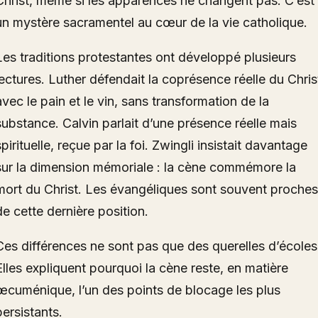
Christ, même si les apparences ne changent pas. C’est
un mystère sacramentel au cœur de la vie catholique.
Les traditions protestantes ont développé plusieurs
lectures. Luther défendait la coprésence réelle du Chris
avec le pain et le vin, sans transformation de la
substance. Calvin parlait d’une présence réelle mais
spirituelle, reçue par la foi. Zwingli insistait davantage
sur la dimension mémoriale : la cène commémore la
mort du Christ. Les évangéliques sont souvent proches
de cette dernière position.
Ces différences ne sont pas que des querelles d’écoles
Elles expliquent pourquoi la cène reste, en matière
œcuménique, l’un des points de blocage les plus
persistants.