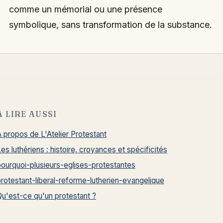
comme un mémorial ou une présence
symbolique, sans transformation de la substance.
À LIRE AUSSI
 propos de L'Atelier Protestant
es luthériens : histoire, croyances et spécificités
pourquoi-plusieurs-eglises-protestantes
protestant-liberal-reforme-lutherien-evangelique
Qu'est-ce qu'un protestant ?