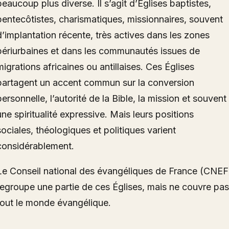
beaucoup plus diverse. Il s’agit d’Églises baptistes,
pentecôtistes, charismatiques, missionnaires, souvent
d’implantation récente, très actives dans les zones
périurbaines et dans les communautés issues de
migrations africaines ou antillaises. Ces Églises
partagent un accent commun sur la conversion
personnelle, l’autorité de la Bible, la mission et souvent
une spiritualité expressive. Mais leurs positions
sociales, théologiques et politiques varient
considérablement.
Le Conseil national des évangéliques de France (CNEF
regroupe une partie de ces Églises, mais ne couvre pas
tout le monde évangélique.